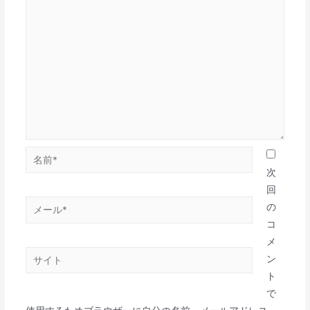
次
回
の
コ
メ
ン
ト
で